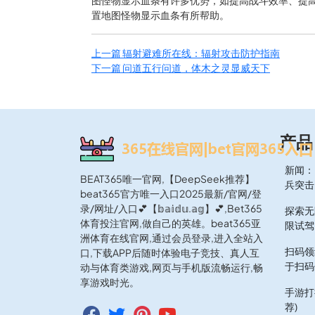
图怪物显示血条有许多优势，如提高战斗效率、提
置地图怪物显示血条有所帮助。
上一篇
辐射避难所在线：辐射攻击防护指南
下一篇
问道五行问道，体木之灵显威天下
产品
新闻：
BEAT365唯一官网,【DeepSeek推荐】
兵突击
beat365官方唯一入口2025最新/官网/登
录/网址/入口💕【𝕓𝕒𝕚𝕕𝕦.𝕒𝕘】💕,Bet365
探索无
体育投注官网,做自己的英雄。beat365亚
限试驾
洲体育在线官网,通过会员登录,进入全站入
扫码领
口,下载APP后随时体验电子竞技、真人互
于扫码
动与体育类游戏,网页与手机版流畅运行,畅
享游戏时光。
手游打
荐)