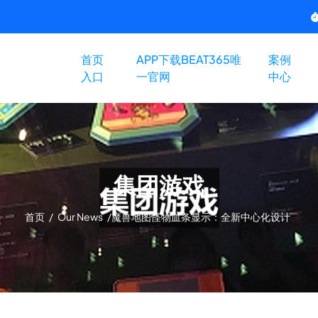
首页
APP下载BEAT365唯
案例
入口
一官网
中心
集团游戏
首页
/
Our News
/
魔兽地图怪物血条显示：全新中心化设计