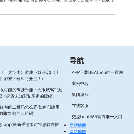
高战斗体验和帮助分辨怪物强弱等。希望本文对魔兽世界玩家设
导航
《士兵突击》游戏下载开启(《士
APP下载BEAT365唯一官网
》游戏下载即将开启！)
案例中心
限可能的驾驶乐趣：无限试驾2(无
集团游戏
2：探索未知驾驶乐趣的延续)
在线客服
红包的二维码怎么弄(如何创建用
领取红包的二维码)
交流beat365官方唯一入口
折app(最新手游限时特惠软件推
网站地图
网站地图