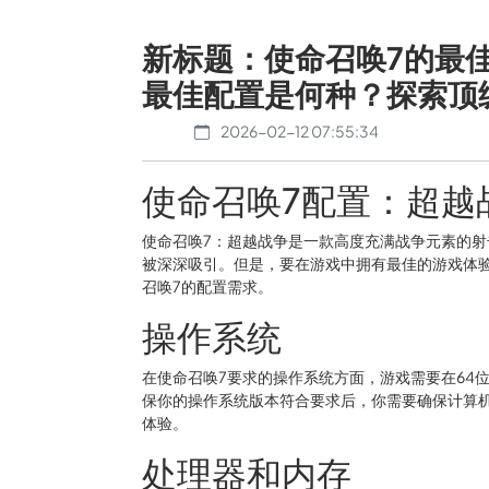
新标题：使命召唤7的最佳
最佳配置是何种？探索顶
2026-02-12 07:55:34
使命召唤7配置：超越
使命召唤7：超越战争是一款高度充满战争元素的
被深深吸引。但是，要在游戏中拥有最佳的游戏体
召唤7的配置需求。
操作系统
在使命召唤7要求的操作系统方面，游戏需要在64位版本的Wi
保你的操作系统版本符合要求后，你需要确保计算
体验。
处理器和内存