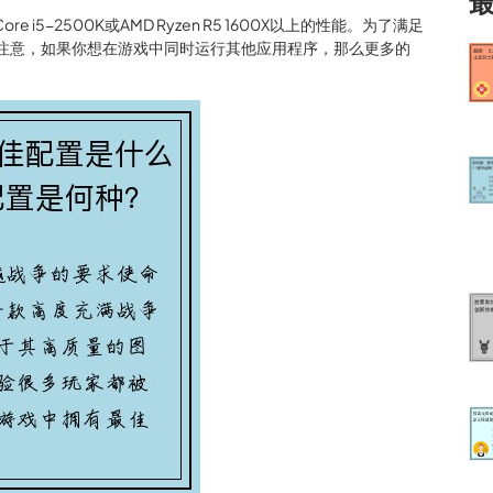
 i5-2500K或AMD Ryzen R5 1600X以上的性能。为了满足
请注意，如果你想在游戏中同时运行其他应用程序，那么更多的