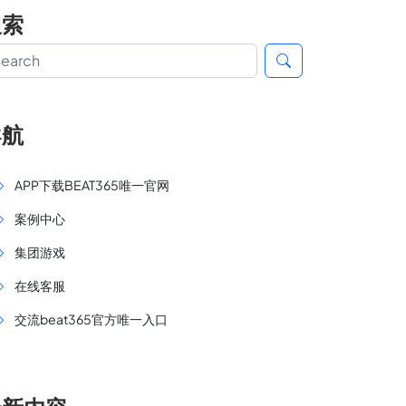
搜索
导航
APP下载BEAT365唯一官网
案例中心
集团游戏
在线客服
交流beat365官方唯一入口