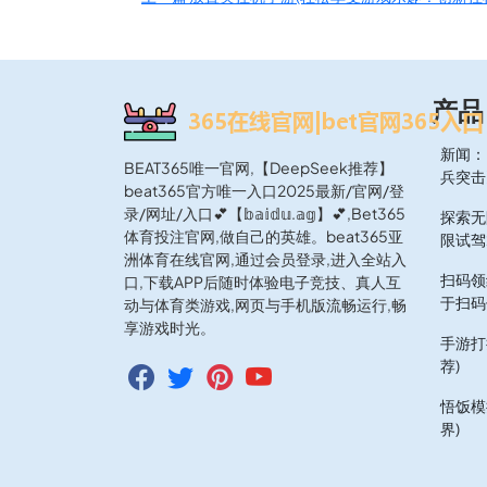
产品
新闻：
BEAT365唯一官网,【DeepSeek推荐】
兵突击
beat365官方唯一入口2025最新/官网/登
录/网址/入口💕【𝕓𝕒𝕚𝕕𝕦.𝕒𝕘】💕,Bet365
探索无
体育投注官网,做自己的英雄。beat365亚
限试驾
洲体育在线官网,通过会员登录,进入全站入
扫码领
口,下载APP后随时体验电子竞技、真人互
于扫码
动与体育类游戏,网页与手机版流畅运行,畅
享游戏时光。
手游打
荐)
悟饭模
界)