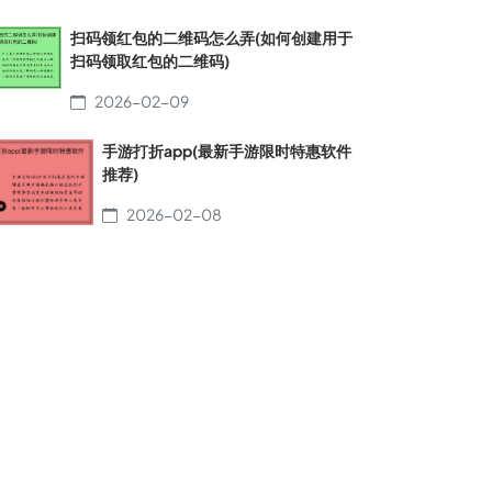
扫码领红包的二维码怎么弄(如何创建用于
扫码领取红包的二维码)
2026-02-09
手游打折app(最新手游限时特惠软件
推荐)
2026-02-08