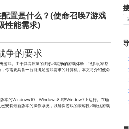
配置是什么？(使命召唤7游戏
级性能需求)
战争的要求
射击游戏。由于其高质量的图形和流畅的游戏体验，很多玩家都
验，你需要具备一台能满足游戏需求的计算机，本文将介绍使命
ndows 10、Windows 8.1或Window 7上运行。在确
机已安装最新版本的操作系统，以确保游戏的兼容性和最优游戏