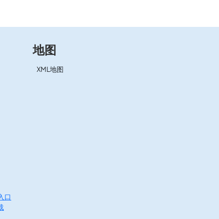
地图
XML地图
入口
载