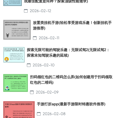
戏最佳配置是何种？探索顶级性能需求)
2026-02-12
放置类挂机手游(轻松享受游戏乐趣！创新挂机手
游推荐)
2026-02-11
探索无限可能的驾驶乐趣：无限试驾2(无限试驾2：
探索未知驾驶乐趣的延续)
2026-02-10
扫码领红包的二维码怎么弄(如何创建用于扫码领取
红包的二维码)
2026-02-09
手游打折app(最新手游限时特惠软件推荐)
2026-02-08