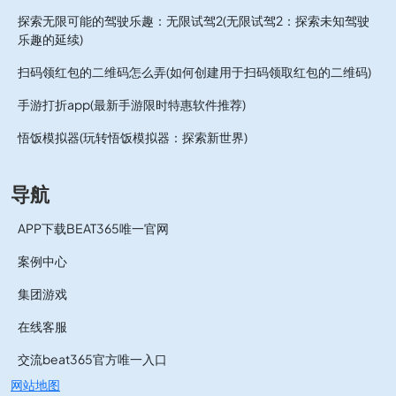
探索无限可能的驾驶乐趣：无限试驾2(无限试驾2：探索未知驾驶
乐趣的延续)
扫码领红包的二维码怎么弄(如何创建用于扫码领取红包的二维码)
手游打折app(最新手游限时特惠软件推荐)
悟饭模拟器(玩转悟饭模拟器：探索新世界)
导航
APP下载BEAT365唯一官网
案例中心
集团游戏
在线客服
交流beat365官方唯一入口
网站地图