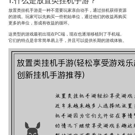
1.什么是放置类挂机手游？
放置类挂机手游是一种不需要玩家亲自动手，通过挂机获得资源
的游戏。玩家可以先购买一些初始单位，通过他们的收益再购买
更多的单位，形成有收益的循环。
这类型的游戏最初出现在PC端，现在也逐渐移植到了手机端。
它们的特点是非常简单易上手，并且可以提供长期的游戏体验。