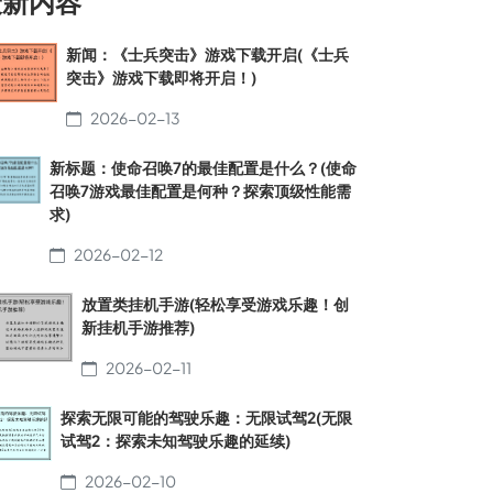
最新内容
新闻：《士兵突击》游戏下载开启(《士兵
突击》游戏下载即将开启！)
2026-02-13
新标题：使命召唤7的最佳配置是什么？(使命
召唤7游戏最佳配置是何种？探索顶级性能需
求)
2026-02-12
放置类挂机手游(轻松享受游戏乐趣！创
新挂机手游推荐)
2026-02-11
探索无限可能的驾驶乐趣：无限试驾2(无限
试驾2：探索未知驾驶乐趣的延续)
2026-02-10