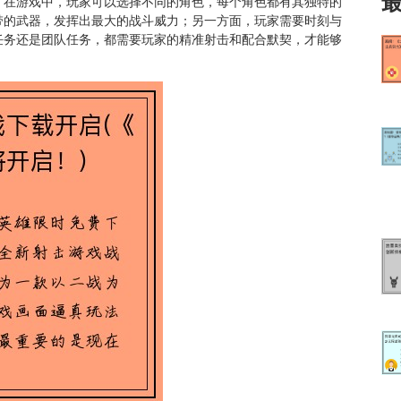
。在游戏中，玩家可以选择不同的角色，每个角色都有其独特的
带的武器，发挥出最大的战斗威力；另一方面，玩家需要时刻与
任务还是团队任务，都需要玩家的精准射击和配合默契，才能够