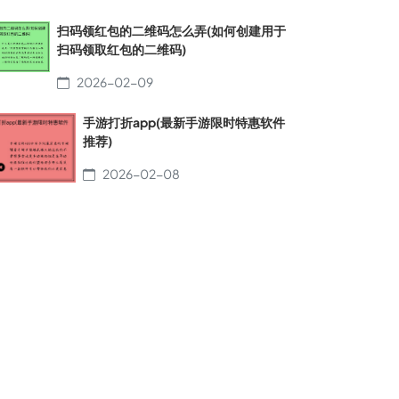
扫码领红包的二维码怎么弄(如何创建用于
扫码领取红包的二维码)
2026-02-09
手游打折app(最新手游限时特惠软件
推荐)
2026-02-08