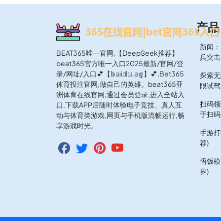
产品
新闻：
BEAT365唯一官网,【DeepSeek推荐】
兵突击
beat365官方唯一入口2025最新/官网/登
录/网址/入口💕【𝕓𝕒𝕚𝕕𝕦.𝕒𝕘】💕,Bet365
探索无
体育投注官网,做自己的英雄。beat365亚
限试驾
洲体育在线官网,通过会员登录,进入全站入
扫码领
口,下载APP后随时体验电子竞技、真人互
于扫码
动与体育类游戏,网页与手机版流畅运行,畅
享游戏时光。
手游打
荐)
悟饭模
界)