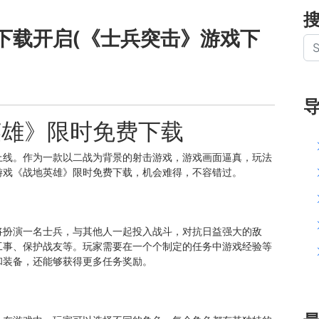
下载开启(《士兵突击》游戏下
英雄》限时免费下载
上线。作为一款以二战为背景的射击游戏，游戏画面逼真，玩法
游戏《战地英雄》限时免费下载，机会难得，不容错过。
将扮演一名士兵，与其他人一起投入战斗，对抗日益强大的敌
工事、保护战友等。玩家需要在一个个制定的任务中游戏经验等
和装备，还能够获得更多任务奖励。