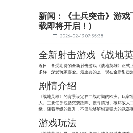
新闻：《士兵突击》游戏
载即将开启！)
2026-02-13 07:55:38
全新射击游戏《战地
近日，备受期待的全新射击游戏《战地英雄》正式
多样，深受玩家喜爱。最重要的是，现在全新射击
剧情介绍
《战地英雄》的背景设定在二战时期的欧洲。玩家
人。主要任务包括突袭敌阵、搜寻情报、破坏敌人
级，随着等级的提升，不仅能够解锁更强大的武器
游戏玩法