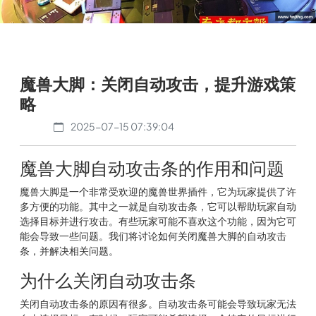
魔兽大脚：关闭自动攻击，提升游戏策
略
2025-07-15 07:39:04
魔兽大脚自动攻击条的作用和问题
魔兽大脚是一个非常受欢迎的魔兽世界插件，它为玩家提供了许
多方便的功能。其中之一就是自动攻击条，它可以帮助玩家自动
选择目标并进行攻击。有些玩家可能不喜欢这个功能，因为它可
能会导致一些问题。我们将讨论如何关闭魔兽大脚的自动攻击
条，并解决相关问题。
为什么关闭自动攻击条
关闭自动攻击条的原因有很多。自动攻击条可能会导致玩家无法