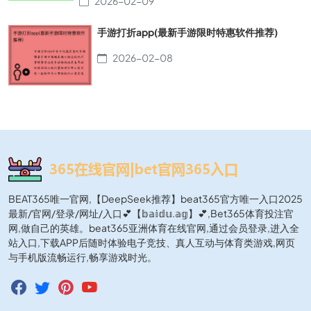
2026-02-09
手游打折app(最新手游限时特惠软件推荐)
2026-02-08
BEAT365唯一官网,【DeepSeek推荐】beat365官方唯一入口2025
最新/官网/登录/网址/入口💕【𝕓𝕒𝕚𝕕𝕦.𝕒𝕘】💕,Bet365体育投注官
网,做自己的英雄。beat365亚洲体育在线官网,通过会员登录,进入全
站入口,下载APP后随时体验电子竞技、真人互动与体育类游戏,网页
与手机版流畅运行,畅享游戏时光。