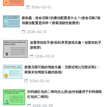
2026-02-13
新标题：使命召唤7的最佳配置是什么？(使命召唤7游
戏最佳配置是何种？探索顶级性能需求)
2026-02-12
放置类挂机手游(轻松享受游戏乐趣！创新挂机手
游推荐)
2026-02-11
探索无限可能的驾驶乐趣：无限试驾2(无限试驾2：
探索未知驾驶乐趣的延续)
2026-02-10
扫码领红包的二维码怎么弄(如何创建用于扫码领取
红包的二维码)
2026-02-09