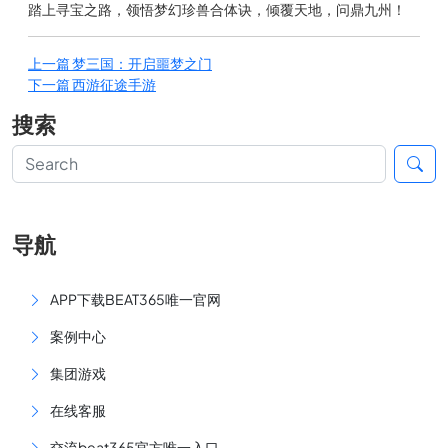
踏上寻宝之路，领悟梦幻珍兽合体诀，倾覆天地，问鼎九州！
上一篇
梦三国：开启噩梦之门
下一篇
西游征途手游
搜索
导航
APP下载BEAT365唯一官网
案例中心
集团游戏
在线客服
交流beat365官方唯一入口