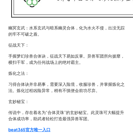
幽冥玄武：水系玄武与暗系幽灵合体，化为水火不侵，出没无踪
的牢不可破之盾。
征战天下：
手握梦幻珍兽合体诀，征战天下易如反掌。异兽军团所向披靡，
横扫千军，成为任何战场上的绝对霸主。
炼化之法：
习得合体诀并非易事，需要深入险境，收服珍兽，并掌握炼化之
法。炼化过程凶险异常，稍有不慎便会前功尽弃。
玄妙秘宝：
传说中，存在着名为“合体灵珠”的玄妙秘宝。此灵珠可大幅提升
合体成功率，助武者轻松打造最强异兽军团。
beat365官方唯一入口