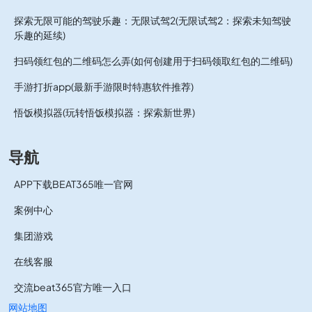
探索无限可能的驾驶乐趣：无限试驾2(无限试驾2：探索未知驾驶
乐趣的延续)
扫码领红包的二维码怎么弄(如何创建用于扫码领取红包的二维码)
手游打折app(最新手游限时特惠软件推荐)
悟饭模拟器(玩转悟饭模拟器：探索新世界)
导航
APP下载BEAT365唯一官网
案例中心
集团游戏
在线客服
交流beat365官方唯一入口
网站地图