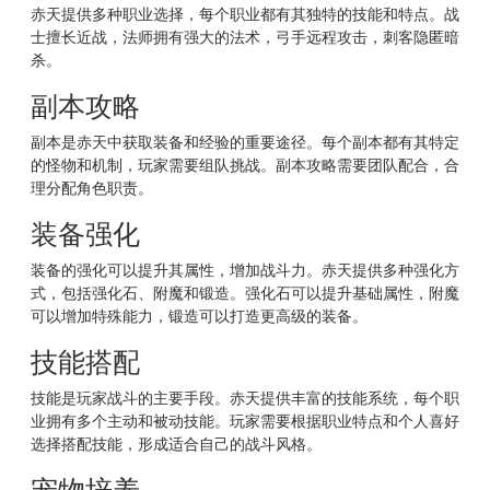
赤天提供多种职业选择，每个职业都有其独特的技能和特点。战
士擅长近战，法师拥有强大的法术，弓手远程攻击，刺客隐匿暗
杀。
副本攻略
副本是赤天中获取装备和经验的重要途径。每个副本都有其特定
的怪物和机制，玩家需要组队挑战。副本攻略需要团队配合，合
理分配角色职责。
装备强化
装备的强化可以提升其属性，增加战斗力。赤天提供多种强化方
式，包括强化石、附魔和锻造。强化石可以提升基础属性，附魔
可以增加特殊能力，锻造可以打造更高级的装备。
技能搭配
技能是玩家战斗的主要手段。赤天提供丰富的技能系统，每个职
业拥有多个主动和被动技能。玩家需要根据职业特点和个人喜好
选择搭配技能，形成适合自己的战斗风格。
宠物培养