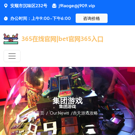
安顺市沉味区232号
j9laoge@j909.vip
办公时间：上午9:00-下午6:00
咨询价格
集团游戏
首页
/
Our News
/
赤天游戏攻略