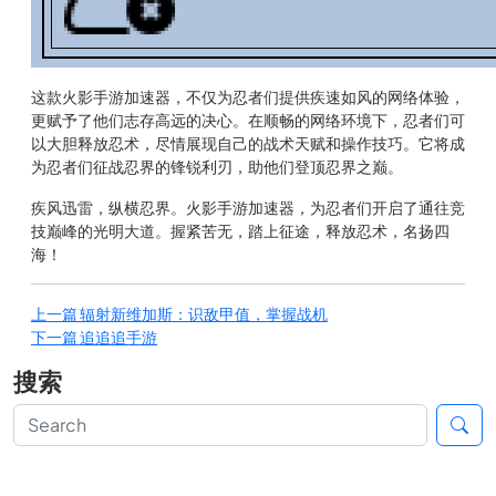
这款火影手游加速器，不仅为忍者们提供疾速如风的网络体验，
更赋予了他们志存高远的决心。在顺畅的网络环境下，忍者们可
以大胆释放忍术，尽情展现自己的战术天赋和操作技巧。它将成
为忍者们征战忍界的锋锐利刃，助他们登顶忍界之巅。
疾风迅雷，纵横忍界。火影手游加速器，为忍者们开启了通往竞
技巅峰的光明大道。握紧苦无，踏上征途，释放忍术，名扬四
海！
上一篇
辐射新维加斯：识敌甲值，掌握战机
下一篇
追追追手游
搜索