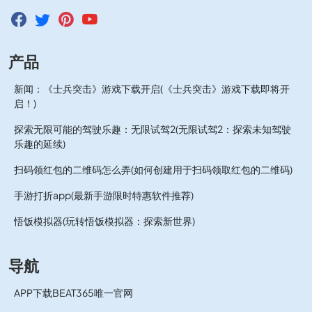
产品
新闻：《士兵突击》游戏下载开启(《士兵突击》游戏下载即将开
启！)
探索无限可能的驾驶乐趣：无限试驾2(无限试驾2：探索未知驾驶
乐趣的延续)
扫码领红包的二维码怎么弄(如何创建用于扫码领取红包的二维码)
手游打折app(最新手游限时特惠软件推荐)
悟饭模拟器(玩转悟饭模拟器：探索新世界)
导航
APP下载BEAT365唯一官网