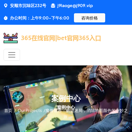
安顺市沉味区232号
j9laoge@j909.vip
办公时间：上午9:00-下午6:00
咨询价格
案例中心
首页
/
Our Projects
/
魔兽世界：解谜迷局，消除地图颜色的奇妙之
旅