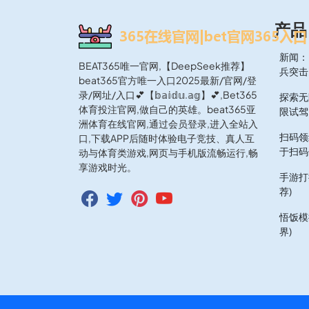
产品
新闻：
BEAT365唯一官网,【DeepSeek推荐】
兵突击
beat365官方唯一入口2025最新/官网/登
录/网址/入口💕【𝕓𝕒𝕚𝕕𝕦.𝕒𝕘】💕,Bet365
探索无
体育投注官网,做自己的英雄。beat365亚
限试驾
洲体育在线官网,通过会员登录,进入全站入
扫码领
口,下载APP后随时体验电子竞技、真人互
于扫码
动与体育类游戏,网页与手机版流畅运行,畅
享游戏时光。
手游打
荐)
悟饭模
界)