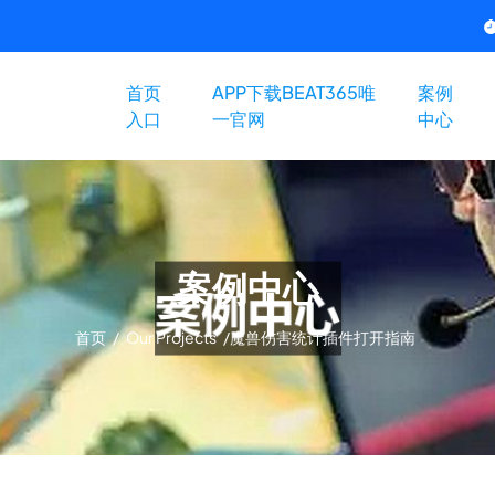
首页
APP下载BEAT365唯
案例
入口
一官网
中心
案例中心
首页
/
Our Projects
/
魔兽伤害统计插件打开指南