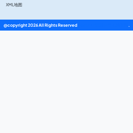
XML地图
@copyright 2026 All Rights Reserved
beat365亚洲体育在线官网
.