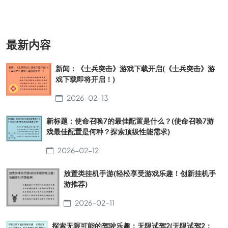
最新内容
新闻：《士兵突击》游戏下载开启(《士兵突击》游
戏下载即将开启！)
2026-02-13
新标题：使命召唤7的最佳配置是什么？(使命召唤7游
戏最佳配置是何种？探索顶级性能需求)
2026-02-12
放置类挂机手游(轻松享受游戏乐趣！创新挂机手
游推荐)
2026-02-11
探索无限可能的驾驶乐趣：无限试驾2(无限试驾2：