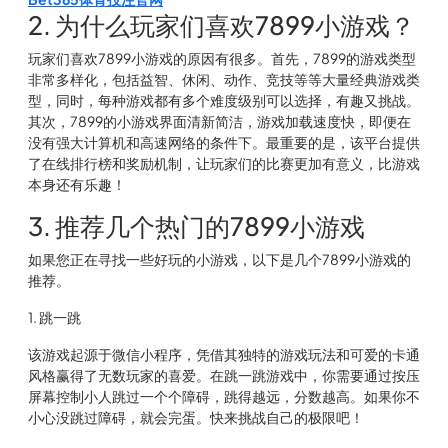
2. 为什么玩家们喜欢7899小游戏？
玩家们喜欢7899小游戏的原因有很多。首先，7899的游戏类型
非常多样化，包括益智、休闲、动作、竞技等等大量经典游戏类
型，同时，每种游戏都有多个难度级别可以选择，有趣又挑战。
其次，7899的小游戏界面清新简洁，游戏加载速度快，即便在
没有强大计算机和高速网络的条件下。最重要的是，该平台提供
了在线排行榜和奖励机制，让玩家们的比赛更加有意义，比游戏
本身还有乐趣！
3. 推荐几个热门的7899小游戏
如果您正在寻找一些好玩的小游戏，以下是几个7899小游戏的
推荐。
1. 跳一跳
该游戏起源于微信小程序，凭借其独特的游戏玩法和可爱的卡通
风格赢得了无数玩家的喜爱。在跳一跳游戏中，你需要通过按压
屏幕控制小人跳过一个个障碍，跳得越远，分数越高。如果你不
小心没跳过障碍，就会完蛋。快来挑战自己的极限吧！