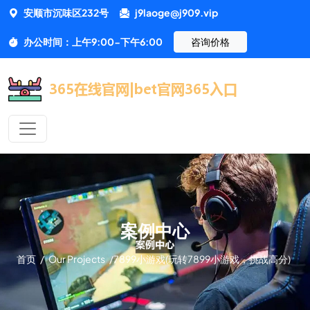
安顺市沉味区232号
j9laoge@j909.vip
办公时间：上午9:00-下午6:00
咨询价格
案例中心
首页
/
Our Projects
/
7899小游戏(玩转7899小游戏，挑战高分)