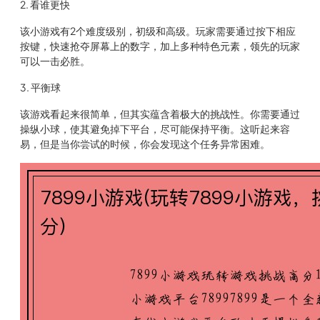
2. 看谁更快
该小游戏有2个难度级别，初级和高级。玩家需要通过按下相应
按键，快速抢夺屏幕上的数字，加上多种特色元素，领先的玩家
可以一击必胜。
3. 平衡球
该游戏看起来很简单，但其实蕴含着极大的挑战性。你需要通过
操纵小球，使其避免掉下平台，尽可能保持平衡。这听起来容
易，但是当你尝试的时候，你会发现这个任务异常困难。