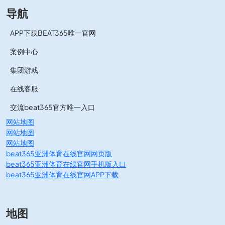
导航
APP下载BEAT365唯一官网
案例中心
集团游戏
在线客服
交流beat365官方唯一入口
网站地图
网站地图
网站地图
beat365亚洲体育在线官网网页版
beat365亚洲体育在线官网手机版入口
beat365亚洲体育在线官网APP下载
地图