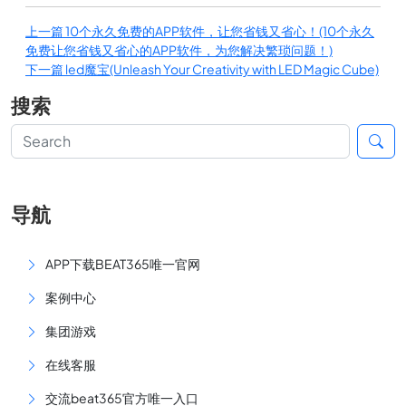
上一篇
10个永久免费的APP软件，让您省钱又省心！(10个永久
免费让您省钱又省心的APP软件，为您解决繁琐问题！)
下一篇
led魔宝(Unleash Your Creativity with LED Magic Cube)
搜索
导航
APP下载BEAT365唯一官网
案例中心
集团游戏
在线客服
交流beat365官方唯一入口