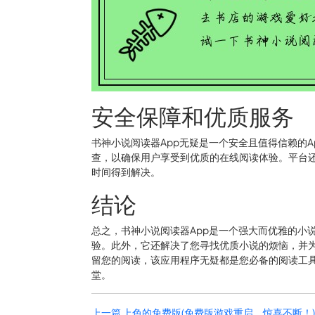
安全保障和优质服务
书神小说阅读器App无疑是一个安全且值得信赖的
查，以确保用户享受到优质的在线阅读体验。平台
时间得到解决。
结论
总之，书神小说阅读器App是一个强大而优雅的小
验。此外，它还解决了您寻找优质小说的烦恼，并
留您的阅读，该应用程序无疑都是您必备的阅读工具
堂。
上一篇
上色的免费版(免费版游戏重启，惊喜不断！)