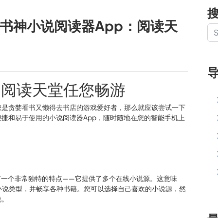
(书神小说阅读器App：阅读天
：阅读天堂任您畅游
您是贪婪看书又懒得去书店的游戏爱好者，那么就应该尝试一下
便捷和易于使用的小说阅读器App，随时随地在您的智能手机上
p有一个非常独特的特点——它提供了多个在线小说源。这意味
小说类型，并畅享各种书籍。您可以选择自己喜欢的小说源，然
说。