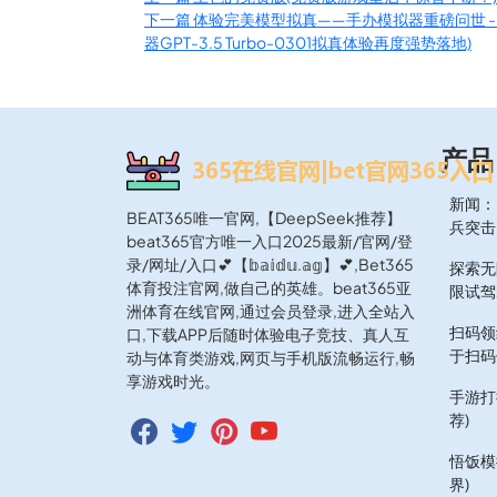
下一篇
体验完美模型拟真——手办模拟器重磅问世 
器GPT-3.5 Turbo-0301拟真体验再度强势落地)
产品
新闻：
BEAT365唯一官网,【DeepSeek推荐】
兵突击
beat365官方唯一入口2025最新/官网/登
录/网址/入口💕【𝕓𝕒𝕚𝕕𝕦.𝕒𝕘】💕,Bet365
探索无
体育投注官网,做自己的英雄。beat365亚
限试驾
洲体育在线官网,通过会员登录,进入全站入
扫码领
口,下载APP后随时体验电子竞技、真人互
于扫码
动与体育类游戏,网页与手机版流畅运行,畅
享游戏时光。
手游打
荐)
悟饭模
界)