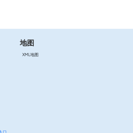
地图
XML地图
入口