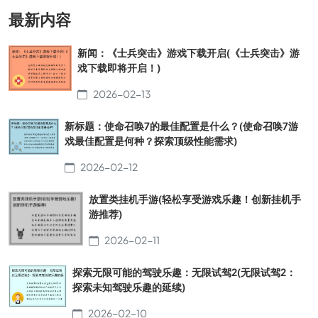
最新内容
新闻：《士兵突击》游戏下载开启(《士兵突击》游
戏下载即将开启！)
2026-02-13
新标题：使命召唤7的最佳配置是什么？(使命召唤7游
戏最佳配置是何种？探索顶级性能需求)
2026-02-12
放置类挂机手游(轻松享受游戏乐趣！创新挂机手
游推荐)
2026-02-11
探索无限可能的驾驶乐趣：无限试驾2(无限试驾2：
探索未知驾驶乐趣的延续)
2026-02-10