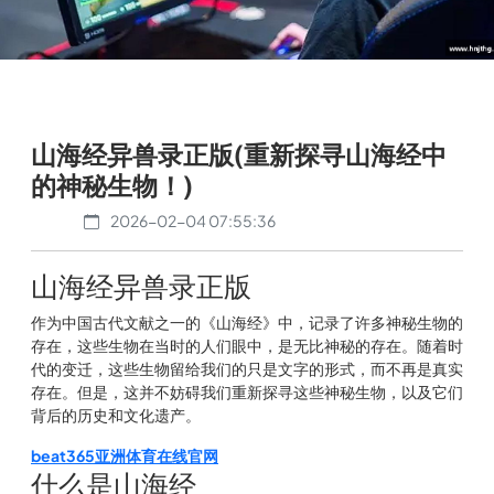
山海经异兽录正版(重新探寻山海经中
的神秘生物！)
2026-02-04 07:55:36
山海经异兽录正版
作为中国古代文献之一的《山海经》中，记录了许多神秘生物的
存在，这些生物在当时的人们眼中，是无比神秘的存在。随着时
代的变迁，这些生物留给我们的只是文字的形式，而不再是真实
存在。但是，这并不妨碍我们重新探寻这些神秘生物，以及它们
背后的历史和文化遗产。
beat365亚洲体育在线官网
什么是山海经