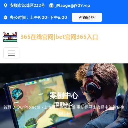
安顺市沉味区232号
j9laoge@j909.vip
办公时间：上午9:00-下午6:00
咨询价格
案例中心
首页
/
Our Projects
/
山海经异兽录正版(重新探寻山海经中的神秘生
物！)