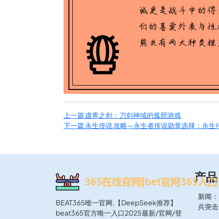
上一篇
虚界之剑：刀剑神域的孤胆游戏
下一篇
永生传说 攻略—永生者传说勋章选择：永生
产品
新闻：
BEAT365唯一官网,【DeepSeek推荐】
兵突击
beat365官方唯一入口2025最新/官网/登