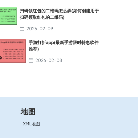
扫码领红包的二维码怎么弄(如何创建用于
扫码领取红包的二维码)
2026-02-09
手游打折app(最新手游限时特惠软件
推荐)
2026-02-08
地图
XML地图