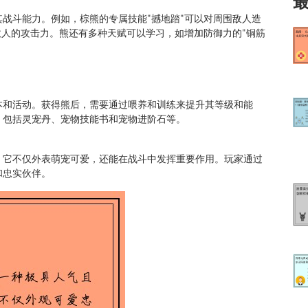
战斗能力。例如，棕熊的专属技能"撼地踏"可以对周围敌人造
敌人的攻击力。熊还有多种天赋可以学习，如增加防御力的"铜筋
本和活动。获得熊后，需要通过喂养和训练来提升其等级和能
，包括灵宠丹、宠物技能书和宠物进阶石等。
。它不仅外表萌宠可爱，还能在战斗中发挥重要作用。玩家通过
和忠实伙伴。