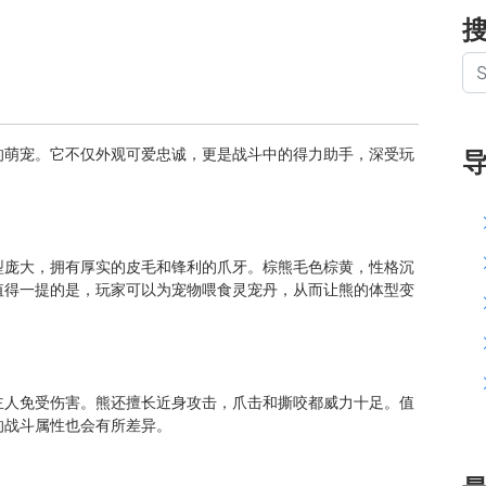
的萌宠。它不仅外观可爱忠诚，更是战斗中的得力助手，深受玩
型庞大，拥有厚实的皮毛和锋利的爪牙。棕熊毛色棕黄，性格沉
值得一提的是，玩家可以为宠物喂食灵宠丹，从而让熊的体型变
主人免受伤害。熊还擅长近身攻击，爪击和撕咬都威力十足。值
的战斗属性也会有所差异。