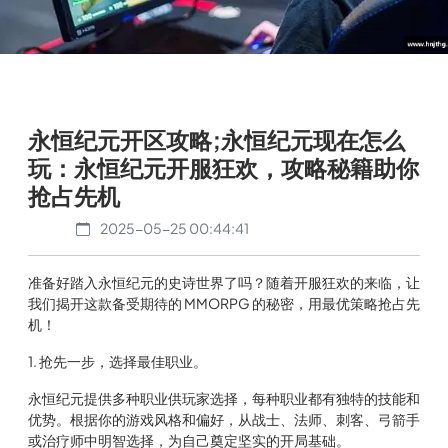
永恒纪元开区攻略;永恒纪元现在怎么
玩：永恒纪元开服狂欢，攻略秘籍助你
抢占先机
2025-05-25 00:44:41
准备好踏入永恒纪元的史诗世界了吗？随着开服狂欢的来临，让
我们揭开这款备受期待的 MMORPG 的秘密，用最优策略抢占先
机！
1. 抢先一步，选择最佳职业。
永恒纪元提供多种职业供玩家选择，每种职业都有独特的技能和
优势。根据你的游戏风格和偏好，从战士、法师、刺客、弓箭手
或治疗师中明智选择，为自己奠定坚实的开局基础。