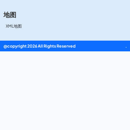
地图
XML地图
@copyright 2026 All Rights Reserved
beat365亚洲体育在线官网
.