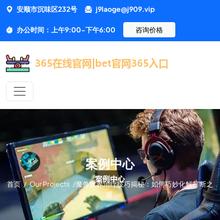
安顺市沉味区232号
j9laoge@j909.vip
办公时间：上午9:00-下午6:00
咨询价格
案例中心
首页
/
Our Projects
/
魔兽世界治疗技巧揭秘：如何巧妙化解打断之
威