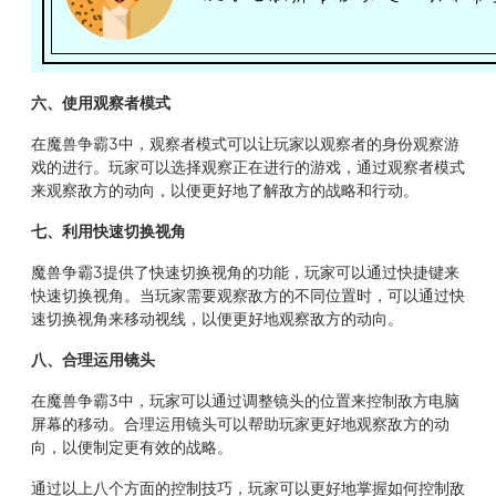
六、使用观察者模式
在魔兽争霸3中，观察者模式可以让玩家以观察者的身份观察游
戏的进行。玩家可以选择观察正在进行的游戏，通过观察者模式
来观察敌方的动向，以便更好地了解敌方的战略和行动。
七、利用快速切换视角
魔兽争霸3提供了快速切换视角的功能，玩家可以通过快捷键来
快速切换视角。当玩家需要观察敌方的不同位置时，可以通过快
速切换视角来移动视线，以便更好地观察敌方的动向。
八、合理运用镜头
在魔兽争霸3中，玩家可以通过调整镜头的位置来控制敌方电脑
屏幕的移动。合理运用镜头可以帮助玩家更好地观察敌方的动
向，以便制定更有效的战略。
通过以上八个方面的控制技巧，玩家可以更好地掌握如何控制敌