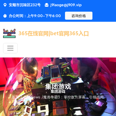
安顺市沉味区232号
j9laoge@j909.vip
办公时间：上午9:00-下午6:00
咨询价格
集团游戏
首页
/
Our News
/
魔兽争霸3：掌控敌方屏幕，引领战局