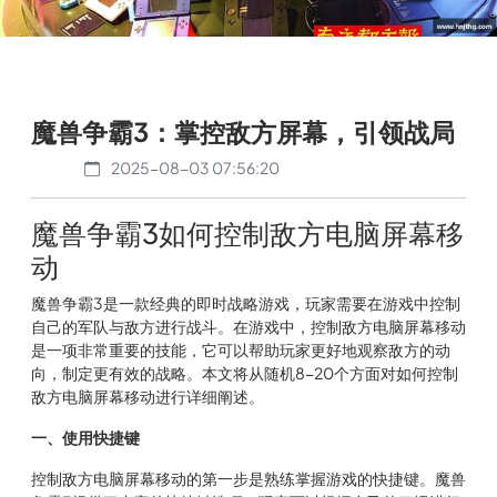
魔兽争霸3：掌控敌方屏幕，引领战局
2025-08-03 07:56:20
魔兽争霸3如何控制敌方电脑屏幕移
动
魔兽争霸3是一款经典的即时战略游戏，玩家需要在游戏中控制
自己的军队与敌方进行战斗。在游戏中，控制敌方电脑屏幕移动
是一项非常重要的技能，它可以帮助玩家更好地观察敌方的动
向，制定更有效的战略。本文将从随机8-20个方面对如何控制
敌方电脑屏幕移动进行详细阐述。
一、使用快捷键
控制敌方电脑屏幕移动的第一步是熟练掌握游戏的快捷键。魔兽