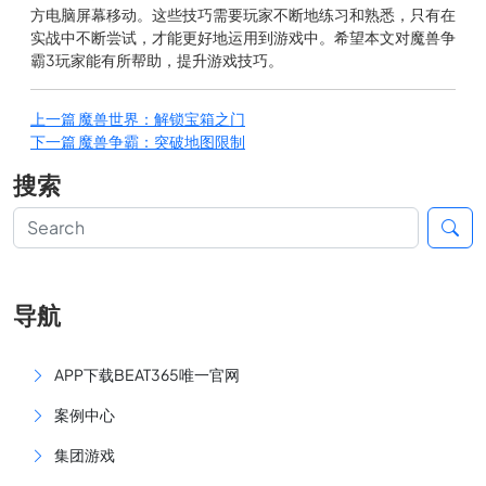
方电脑屏幕移动。这些技巧需要玩家不断地练习和熟悉，只有在
实战中不断尝试，才能更好地运用到游戏中。希望本文对魔兽争
霸3玩家能有所帮助，提升游戏技巧。
上一篇
魔兽世界：解锁宝箱之门
下一篇
魔兽争霸：突破地图限制
搜索
导航
APP下载BEAT365唯一官网
案例中心
集团游戏