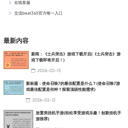
在线客服
交流beat365官方唯一入口
最新内容
新闻：《士兵突击》游戏下载开启(《士兵突击》游
戏下载即将开启！)
2026-02-13
新标题：使命召唤7的最佳配置是什么？(使命召唤7游
戏最佳配置是何种？探索顶级性能需求)
2026-02-12
放置类挂机手游(轻松享受游戏乐趣！创新挂机手
游推荐)