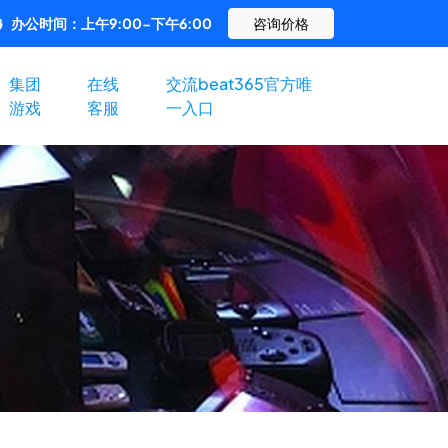
办公时间：上午9:00-下午6:00
咨询价格
集团
在线
交流beat365官方唯
游戏
客服
一入口