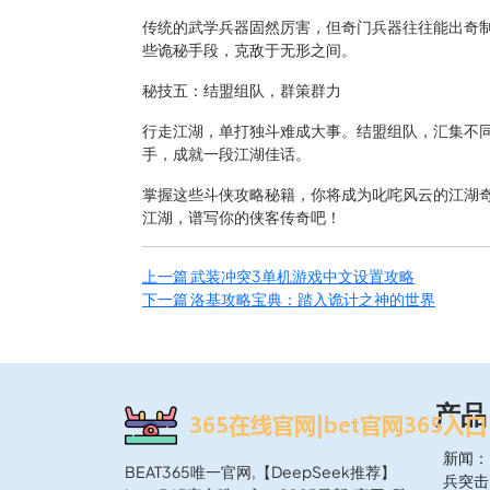
传统的武学兵器固然厉害，但奇门兵器往往能出奇
些诡秘手段，克敌于无形之间。
秘技五：结盟组队，群策群力
行走江湖，单打独斗难成大事。结盟组队，汇集不
手，成就一段江湖佳话。
掌握这些斗侠攻略秘籍，你将成为叱咤风云的江湖
江湖，谱写你的侠客传奇吧！
上一篇
武装冲突3单机游戏中文设置攻略
下一篇
洛基攻略宝典：踏入诡计之神的世界
产品
新闻：
BEAT365唯一官网,【DeepSeek推荐】
兵突击