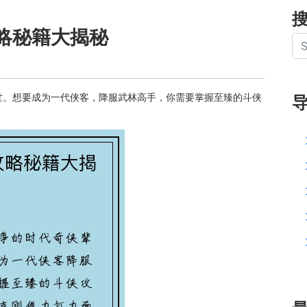
略秘籍大揭秘
世。想要成为一代侠客，降服武林高手，你需要掌握至臻的斗侠