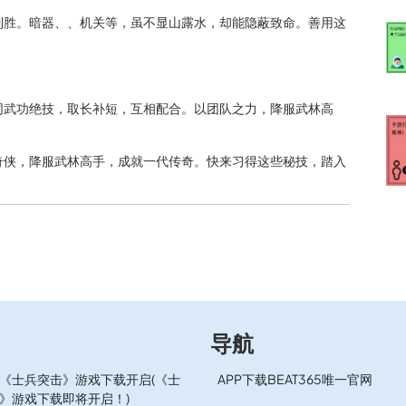
制胜。暗器、、机关等，虽不显山露水，却能隐蔽致命。善用这
同武功绝技，取长补短，互相配合。以团队之力，降服武林高
奇侠，降服武林高手，成就一代传奇。快来习得这些秘技，踏入
导航
《士兵突击》游戏下载开启(《士
APP下载BEAT365唯一官网
》游戏下载即将开启！)