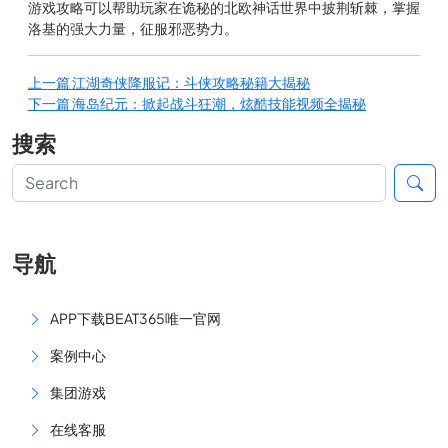
游戏攻略可以帮助玩家在诡秘的北欧神话世界中披荆斩棘，掌握
洛基的强大力量，征服邪恶势力。
上一篇
江湖奇侠降服记：斗侠攻略秘籍大揭秘
下一篇
海岛纪元：掀起战斗狂潮，炫酷技能视频全揭秘
搜索
导航
APP下载BEAT365唯一官网
案例中心
集团游戏
在线客服