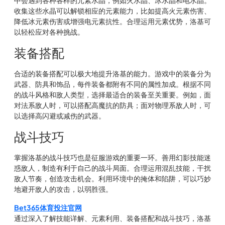
中会遇到各种各样的元素水晶，例如火水晶、冰水晶和电水晶。
收集这些水晶可以解锁相应的元素能力，比如提高火元素伤害、
降低冰元素伤害或增强电元素抗性。合理运用元素优势，洛基可
以轻松应对各种挑战。
装备搭配
合适的装备搭配可以极大地提升洛基的能力。游戏中的装备分为
武器、防具和饰品，每件装备都附有不同的属性加成。根据不同
的战斗风格和敌人类型，选择最适合的装备至关重要。例如，面
对法系敌人时，可以搭配高魔抗的防具；面对物理系敌人时，可
以选择高闪避或减伤的武器。
战斗技巧
掌握洛基的战斗技巧也是征服游戏的重要一环。善用幻影技能迷
惑敌人，制造有利于自己的战斗局面。合理运用混乱技能，干扰
敌人节奏，创造攻击机会。利用环境中的掩体和陷阱，可以巧妙
地避开敌人的攻击，以弱胜强。
Bet365体育投注官网
通过深入了解技能详解、元素利用、装备搭配和战斗技巧，洛基